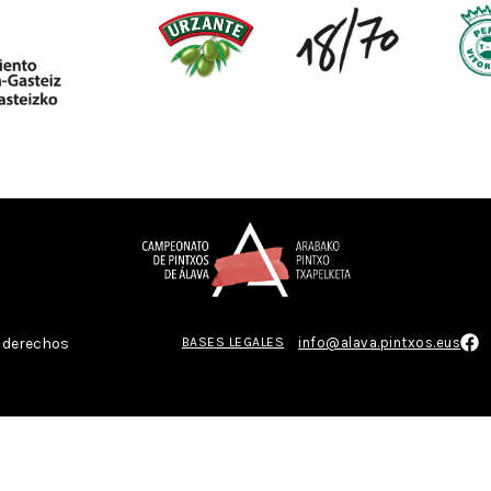
s derechos
BASES LEGALES
info@alava.pintxos.eus