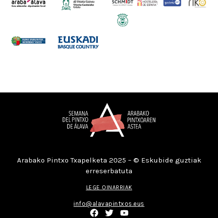
Arabako Pintxo Txapelketa 2025 – © Eskubide guztiak
erreserbatuta
LEGE OINARRIAK
info@alavapintxos.eus